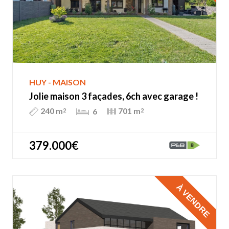
HUY - MAISON
Jolie maison 3 façades, 6ch avec garage !
240 m
701 m
6
2
2
379.000€
À VENDRE