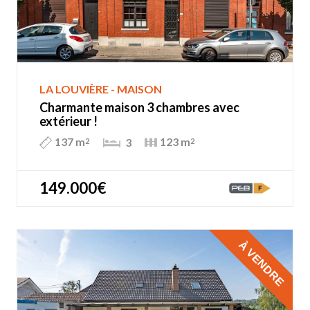
LA LOUVIÈRE - MAISON
Charmante maison 3 chambres avec
extérieur !
137 m
123 m
3
2
2
149.000€
À VENDRE