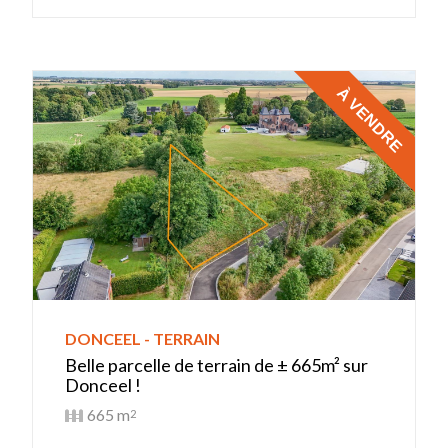
À VENDRE
DONCEEL - TERRAIN
Belle parcelle de terrain de ± 665m² sur
Donceel !
665 m
2