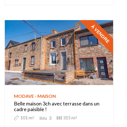
À VENDRE
MODAVE - MAISON
Belle maison 3ch avec terrasse dans un
cadre paisible !
101 m
315 m
3
2
2