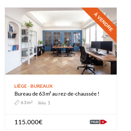
À VENDRE
LIÈGE - BUREAUX
Bureau de 63 m² au rez-de-chaussée !
63 m
1
2
115.000€