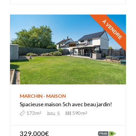
À VENDRE
MARCHIN - MAISON
Spacieuse maison 5ch avec beau jardin!
173 m
590 m
5
2
2
329.000€