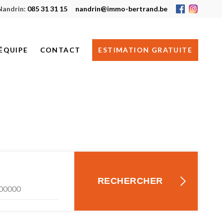
Nandrin:
085 31 31 15
nandrin@immo-bertrand.be
ÉQUIPE
CONTACT
ESTIMATION GRATUITE
HUY
NANDRIN
JE RECHERCHE UN BIEN
RECHERCHER