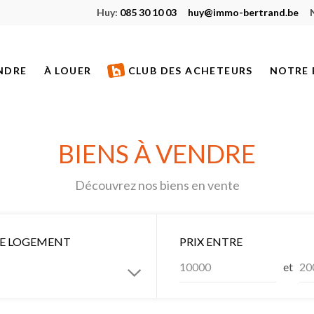
Huy:
085 30 10 03
huy@immo-bertrand.be
NDRE
À LOUER
CLUB DES ACHETEURS
NOTRE 
S À VENDRE
BIENS À LOUER
ETS NEUFS
BIENS LOUÉS
BIENS À VENDRE
S VENDUS
Découvrez nos biens en vente
S DE PRESTIGE
DE LOGEMENT
PRIX ENTRE
et