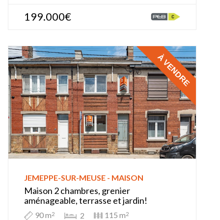
199.000€
À VENDRE
JEMEPPE-SUR-MEUSE - MAISON
Maison 2 chambres, grenier
aménageable, terrasse et jardin!
90 m
115 m
2
2
2