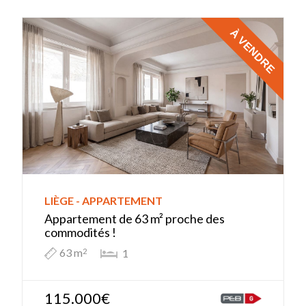
À VENDRE
LIÈGE - APPARTEMENT
Appartement de 63 m² proche des
commodités !
63 m
1
2
115.000€