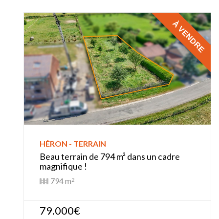
À VENDRE
HÉRON - TERRAIN
Beau terrain de 794 m² dans un cadre
magnifique !
794 m
2
79.000€