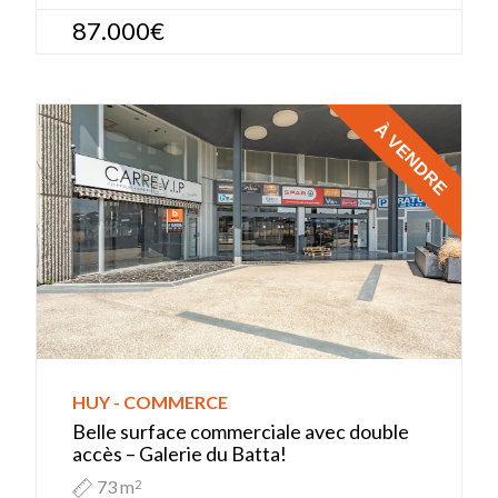
87.000€
À VENDRE
HUY - COMMERCE
Belle surface commerciale avec double
accès – Galerie du Batta!
73 m
2