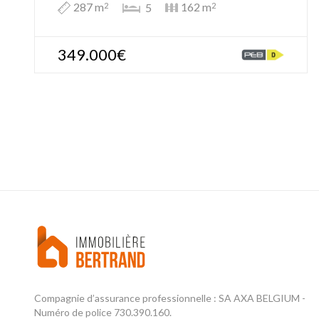
287 m
162 m
5
2
2
349.000€
Compagnie d’assurance professionnelle : SA AXA BELGIUM -
Numéro de police 730.390.160.