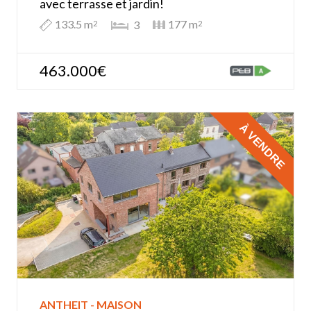
avec terrasse et jardin!
133.5 m
177 m
3
2
2
463.000€
À VENDRE
ANTHEIT - MAISON