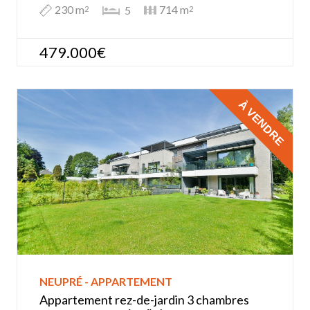
230 m
714 m
5
2
2
479.000€
À VENDRE
NEUPRÉ - APPARTEMENT
Appartement rez-de-jardin 3 chambres