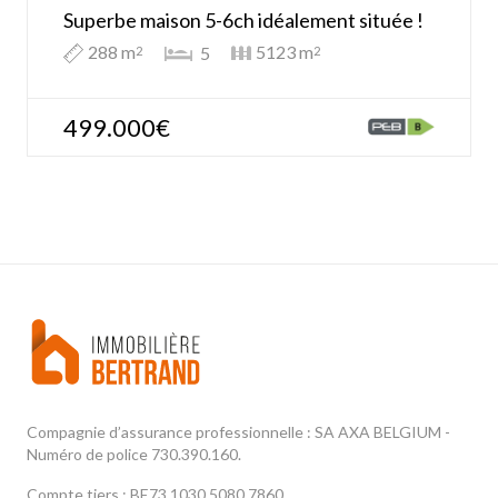
Superbe maison 5-6ch idéalement située !
288 m
5123 m
5
2
2
499.000€
Compagnie d’assurance professionnelle : SA AXA BELGIUM -
Numéro de police 730.390.160.
Compte tiers : BE73 1030 5080 7860