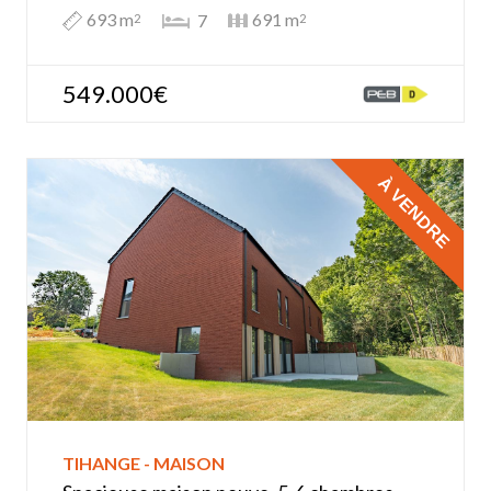
693 m
691 m
7
2
2
549.000€
À VENDRE
TIHANGE - MAISON