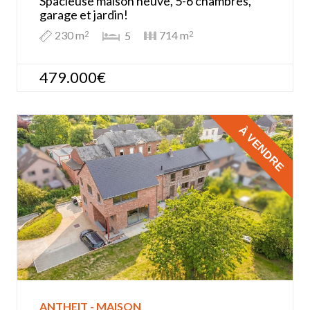
Spacieuse maison neuve, 5-6 chambres,
garage et jardin!
230 m
714 m
5
2
2
479.000€
À VENDRE
ANTHEIT - MAISON