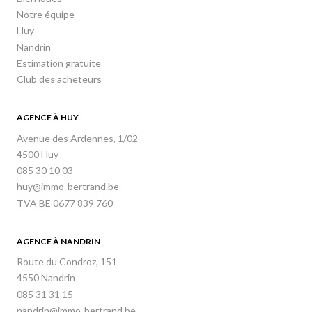
Notre équipe
Huy
Nandrin
Estimation gratuite
Club des acheteurs
AGENCE À HUY
Avenue des Ardennes, 1/02
4500 Huy
085 30 10 03
huy@immo-bertrand.be
TVA BE 0677 839 760
AGENCE À NANDRIN
Route du Condroz, 151
4550 Nandrin
085 31 31 15
nandrin@immo-bertrand.be