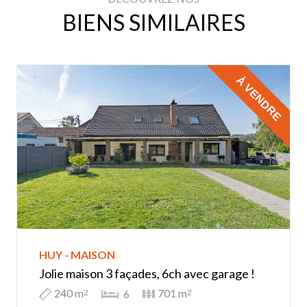
BIENS SIMILAIRES
À VENDRE
HUY - MAISON
Jolie maison 3 façades, 6ch avec garage !
240 m
701 m
6
2
2