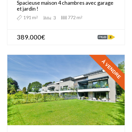
Spacieuse maison 4 chambres avec garage
et jardin !
191 m
772 m
3
2
2
389.000€
À VENDRE