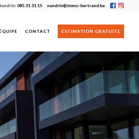
Nandrin:
085 31 31 15
nandrin@immo-bertrand.be
ÉQUIPE
CONTACT
ESTIMATION GRATUITE
HUY
NANDRIN
JE RECHERCHE UN BIEN