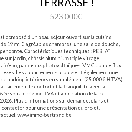
TERRASSE !
523.000€
est composé d'un beau séjour ouvert sur la cuisine
 de 19 m², 3 agréables chambres, une salle de douche,
dépendante. Caractéristiques techniques : PEB "A"
 sur jardin, châssis aluminium triple vitrage,
le air/eau, panneaux photovoltaïques, VMC double flux
annexes. Les appartements proposent également une
e parking intérieurs en supplément (25.000 € HTVA)
faitement le confort et la tranquillité avec la
ée sous le régime TVA et application de la loi
 2026. Plus d'informations sur demande, plans et
s contacter pour une présentation du projet.
ntractuel. www.immo-bertrand.be