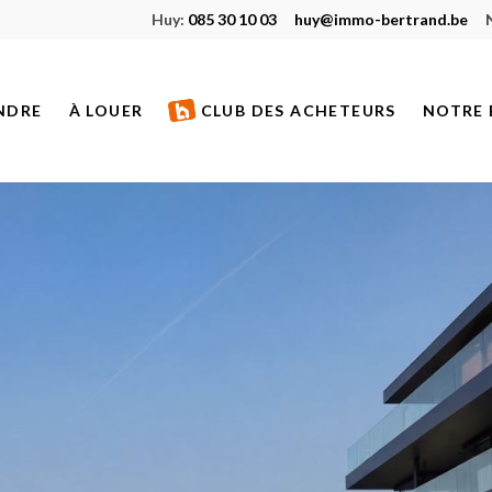
Huy:
085 30 10 03
huy@immo-bertrand.be
NDRE
À LOUER
CLUB DES ACHETEURS
NOTRE 
S À VENDRE
BIENS À LOUER
ETS NEUFS
BIENS LOUÉS
S VENDUS
S DE PRESTIGE