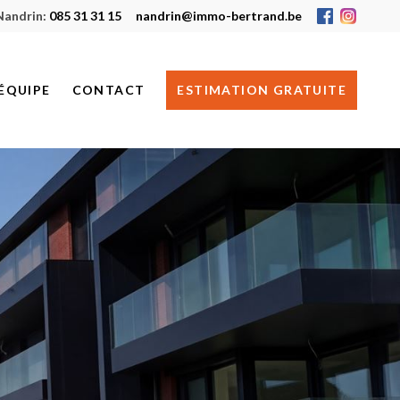
Nandrin:
085 31 31 15
nandrin@immo-bertrand.be
ÉQUIPE
CONTACT
ESTIMATION GRATUITE
HUY
NANDRIN
JE RECHERCHE UN BIEN