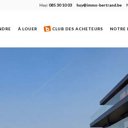
Huy:
085 30 10 03
huy@immo-bertrand.be
NDRE
À LOUER
CLUB DES ACHETEURS
NOTRE 
S À VENDRE
BIENS À LOUER
ETS NEUFS
BIENS LOUÉS
S VENDUS
S DE PRESTIGE