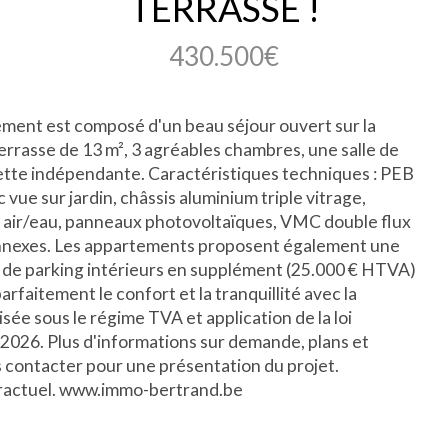
TERRASSE !
430.500€
ement est composé d'un beau séjour ouvert sur la
terrasse de 13 m², 3 agréables chambres, une salle de
lette indépendante. Caractéristiques techniques : PEB
vue sur jardin, châssis aluminium triple vitrage,
le air/eau, panneaux photovoltaïques, VMC double flux
annexes. Les appartements proposent également une
e parking intérieurs en supplément (25.000 € HTVA)
faitement le confort et la tranquillité avec la
ée sous le régime TVA et application de la loi
 2026. Plus d'informations sur demande, plans et
s contacter pour une présentation du projet.
ntractuel. www.immo-bertrand.be