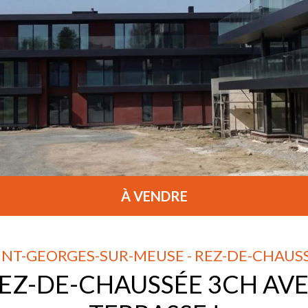
À VENDRE
INT-GEORGES-SUR-MEUSE - REZ-DE-CHAUS
EZ-DE-CHAUSSÉE 3CH AV