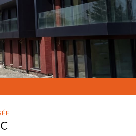
SÉE
EC