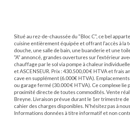
Situé au rez-de-chaussée du "Bloc C", ce bel appart
cuisine entièrement équipée et offrant l'accès à la 
douche, une salle de bain, une buanderie et une toi
"A" annoncé, grandes ouvertures sur l'extérieur avec 
chauffage par le sol via pompe à chaleur individuel
et ASCENSEUR. Prix : 430.500,00 € HTVA et frais 
cave en supplément (6.000€ HTVA). Emplacements d
ou garage fermé (30.000 € HTVA). Ce complexe lie par
proximité directe de toutes commodités. Vente réalis
Breyne. Livraison prévue durant le 1er trimestre de
cahier des charges disponibles. N'hésitez pas à nou
Informations données à titre informatif et non co