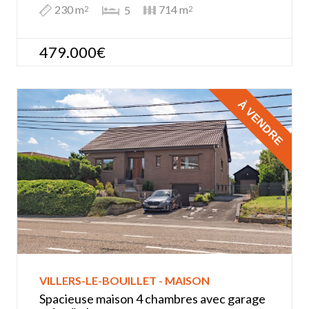
230 m
714 m
5
2
2
479.000€
À VENDRE
VILLERS-LE-BOUILLET - MAISON
Spacieuse maison 4 chambres avec garage