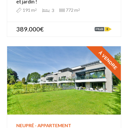
et jardin !
191 m
772 m
3
2
2
389.000€
À VENDRE
NEUPRÉ - APPARTEMENT