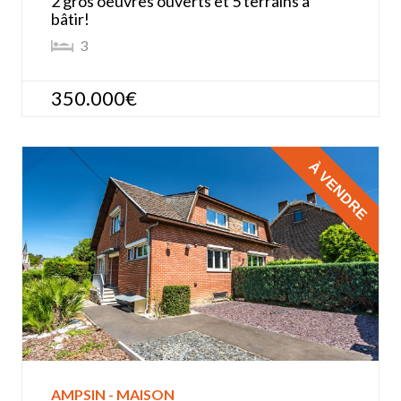
2 gros oeuvres ouverts et 5 terrains à
bâtir!
3
350.000€
À VENDRE
AMPSIN - MAISON