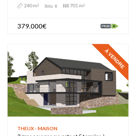
240 m
701 m
6
2
2
379.000€
À VENDRE
THEUX - MAISON