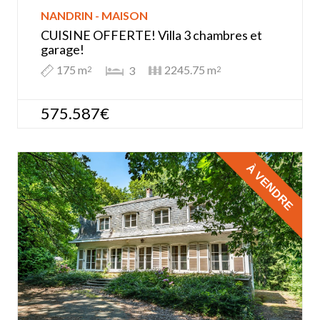
NANDRIN - MAISON
CUISINE OFFERTE! Villa 3 chambres et
garage!
175 m
2245.75 m
3
2
2
575.587€
À VENDRE