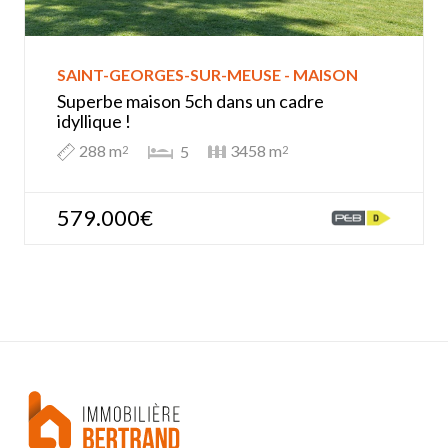
SAINT-GEORGES-SUR-MEUSE - MAISON
Superbe maison 5ch dans un cadre
idyllique !
288 m
3458 m
5
2
2
579.000€