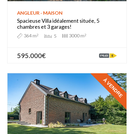
ANGLEUR - MAISON
Spacieuse Villa idéalement située, 5
chambres et 3 garages!
364 m
3000 m
5
2
2
595.000€
À VENDRE