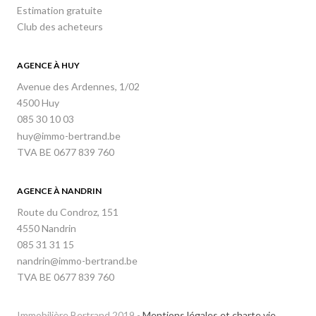
Estimation gratuite
Club des acheteurs
AGENCE À HUY
Avenue des Ardennes, 1/02
4500 Huy
085 30 10 03
huy@immo-bertrand.be
TVA BE 0677 839 760
AGENCE À NANDRIN
Route du Condroz, 151
4550 Nandrin
085 31 31 15
nandrin@immo-bertrand.be
TVA BE 0677 839 760
Immobilière Bertrand 2019 -
Mentions légales et charte vie