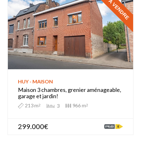
À VENDRE
HUY - MAISON
Maison 3 chambres, grenier aménageable,
garage et jardin!
213 m
966 m
3
2
2
299.000€