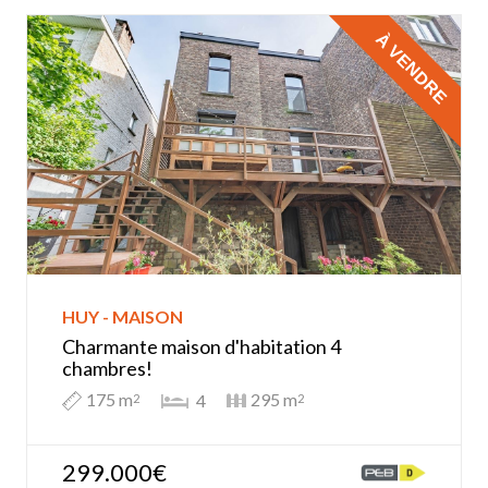
À VENDRE
HUY - MAISON
Charmante maison d'habitation 4
chambres!
175 m
295 m
4
2
2
299.000€