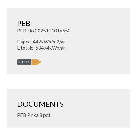
PEB
PEB No.2025111016552
E spec: 442kWh/m2/an
E totale: 58474kWh/an
DOCUMENTS
PEB Pirka 8.pdf