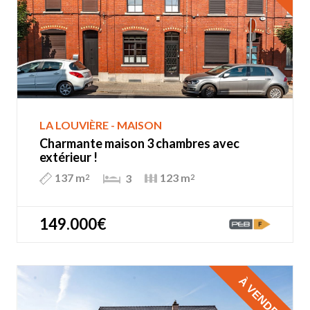
LA LOUVIÈRE - MAISON
Charmante maison 3 chambres avec
extérieur !
137 m
123 m
3
2
2
149.000€
À VENDRE