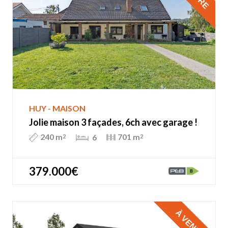
HUY - MAISON
Jolie maison 3 façades, 6ch avec garage !
240 m
701 m
6
2
2
379.000€
À VENDRE