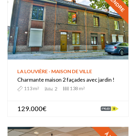
À VENDRE
LA LOUVIÈRE - MAISON DE VILLE
Charmante maison 2 façades avec jardin !
113 m
138 m
2
2
2
129.000€