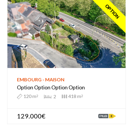
OPTION
EMBOURG - MAISON
Option Option Option Option
120 m
418 m
2
2
2
129.000€