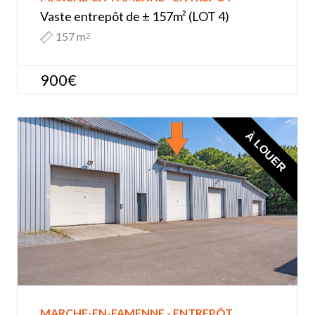
Vaste entrepôt de ± 157m² (LOT 4)
157 m
2
900€
À LOUER
MARCHE-EN-FAMENNE - ENTREPÔT