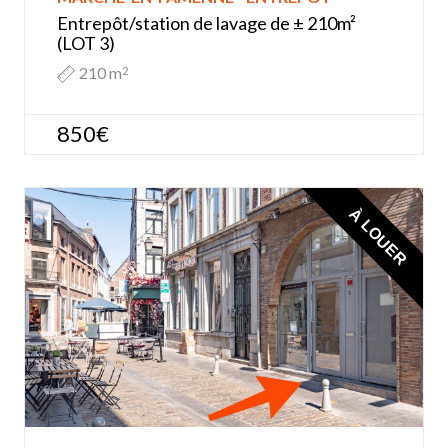
Entrepôt/station de lavage de ± 210m²
(LOT 3)
210 m
2
850€
À LOUER