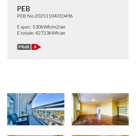
PEB
PEB No.20251104010496
E spec: 530kWh/m2/an
E totale: 42723kWh/an