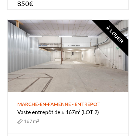
850€
À LOUER
MARCHE-EN-FAMENNE - ENTREPÔT
Vaste entrepôt de ± 167m² (LOT 2)
167 m
2