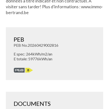
données à titre indicatif et non contractuel. À
visiter sans tarder! Plus d’informations : www.immo-
bertrand.be
PEB
PEB No.20260429002816
E spec: 264kWh/m2/an
E totale: 59776kWh/an
DOCUMENTS