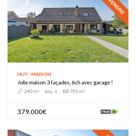
À VENDRE
HUY - MAISON
Jolie maison 3 façades, 6ch avec garage !
240 m
701 m
6
2
2
379.000€