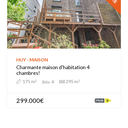
HUY - MAISON
Charmante maison d'habitation 4
chambres!
175 m
295 m
4
2
2
299.000€