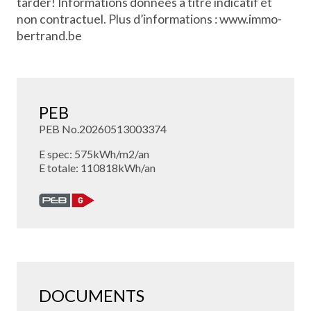
tarder! Informations données à titre indicatif et
non contractuel. Plus d’informations : www.immo-
bertrand.be
PEB
PEB No.20260513003374
E spec: 575kWh/m2/an
E totale: 110818kWh/an
DOCUMENTS