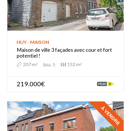
HUY - MAISON
Maison de ville 3 façades avec cour et fort
potentiel !
207 m
152 m
5
2
2
219.000€
À VENDRE