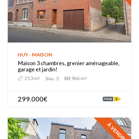
HUY - MAISON
Maison 3 chambres, grenier aménageable,
garage et jardin!
213 m
966 m
3
2
2
299.000€
À VENDRE