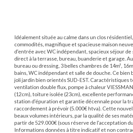
Idéalement située au calme dans un clos résidentiel
commodités, magnifique et spacieuse maison neuve 
d'entrée avec WC indépendant, spacieux séjour de ±
direct à la terrasse, bureau, buanderie et garage. Au
bureau ou dressing, 3 belles chambres de 14m², 16m²
bains, WC indépendant et salle de douche. Ce bien 
joli jardin bien orientés SUD-EST. Caractéristiques 
ventilation double flux, pompe à chaleur VIESSMANN 
(12cm), toiture isolée (23cm), excellente performan
station d'épuration et garantie décennale pour la tra
raccordement à prévoir (5.000€ htva). Cette nouvel
beaux volumes intérieurs, par la qualité de ses maté
partir de 529.000€ (sous réserve de l'acceptation d
Informations données à titre indicatif et non contr