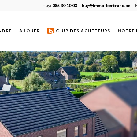
Huy:
085 30 10 03
huy@immo-bertrand.be
NDRE
À LOUER
CLUB DES ACHETEURS
NOTRE 
S À VENDRE
BIENS À LOUER
ETS NEUFS
BIENS LOUÉS
S VENDUS
S DE PRESTIGE