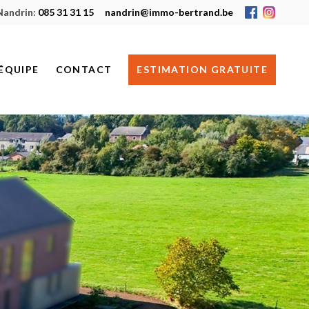
Nandrin:
085 31 31 15
nandrin@immo-bertrand.be
ÉQUIPE
CONTACT
ESTIMATION GRATUITE
HUY
NANDRIN
JE RECHERCHE UN BIEN