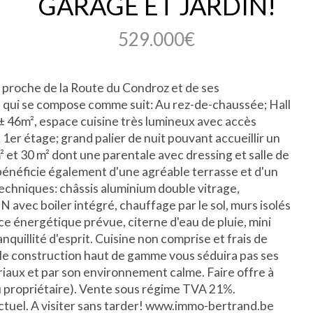
GARAGE ET JARDIN!
529.000€
, proche de la Route du Condroz et de ses
qui se compose comme suit: Au rez-de-chaussée; Hall
 46m², espace cuisine très lumineux avec accès
 1er étage; grand palier de nuit pouvant accueillir un
 et 30 m² dont une parentale avec dressing et salle de
bénéficie également d'une agréable terrasse et d'un
techniques: châssis aluminium double vitrage,
avec boiler intégré, chauffage par le sol, murs isolés
ce énergétique prévue, citerne d'eau de pluie, mini
nquillité d'esprit. Cuisine non comprise et frais de
le construction haut de gamme vous séduira pas ses
riaux et par son environnement calme. Faire offre à
u propriétaire). Vente sous régime TVA 21%.
actuel. A visiter sans tarder! www.immo-bertrand.be