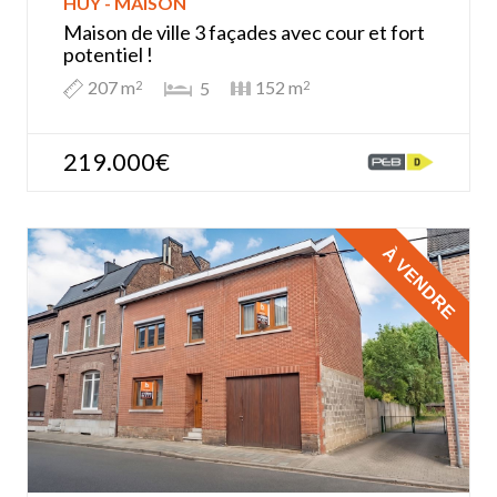
HUY - MAISON
Maison de ville 3 façades avec cour et fort
potentiel !
207 m
152 m
5
2
2
219.000€
À VENDRE