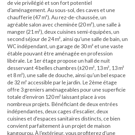
de vie privilégié et son fort potentiel
d’aménagement. Au sous-sol, des caves et une
chaufferie (47 m²). Au rez-de-chaussée, un
agréable salon avec cheminée (20 m²), une salle à
manger (21 m²), deux cuisines semi-équipées, un
second séjour de 24 m², ainsi qu’une salle de bain, un
WC indépendant, un garage de 30 m² et une vaste
étable pouvant être aménagée en profession
libérale. Le 1er étage propose un hall de nuit
desservant 4 belles chambres (±20 m², 13 m², 13 m²
et 8 m²), une salle de douche, ainsi qu’un bel espace
de 32 m² accessible par le jardin. Le 2ème étage
offre 3 greniers aménageables pour une superficie
totale d’environ 120 m² laissant place à vos
nombreux projets. Bénéficiant de deux entrées
indépendantes, deux cages d’escalier, deux
cuisines et d'espaces sanitaires distincts, ce bien
convient parfaitement à un projet de maison
kangourou. À l’extérieur, vous profiterez d’une