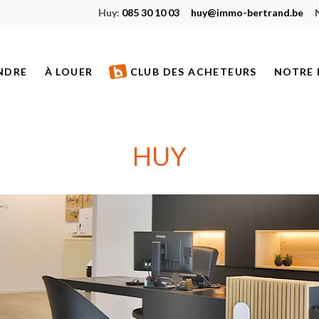
Huy:
085 30 10 03
huy@immo-bertrand.be
NDRE
À LOUER
CLUB DES ACHETEURS
NOTRE 
S À VENDRE
BIENS À LOUER
ETS NEUFS
BIENS LOUÉS
HUY
S VENDUS
S DE PRESTIGE