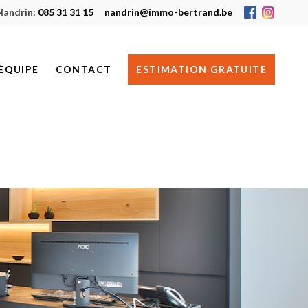
Nandrin:
085 31 31 15
nandrin@immo-bertrand.be
ÉQUIPE
CONTACT
ESTIMATION GRATUITE
HUY
NANDRIN
JE RECHERCHE UN BIEN