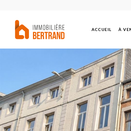
ACCUEIL
À VE
BIEN
PROJ
BIEN
BIEN