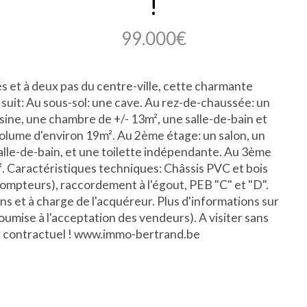
!
99.000€
s et à deux pas du centre-ville, cette charmante
suit: Au sous-sol: une cave. Au rez-de-chaussée: un
isine, une chambre de +/- 13m², une salle-de-bain et
volume d'environ 19m². Au 2ème étage: un salon, un
salle-de-bain, et une toilette indépendante. Au 3ème
. Caractéristiques techniques: Châssis PVC et bois
 compteurs), raccordement à l'égout, PEB "C" et "D".
s et à charge de l'acquéreur. Plus d'informations sur
oumise à l'acceptation des vendeurs). A visiter sans
non contractuel ! www.immo-bertrand.be