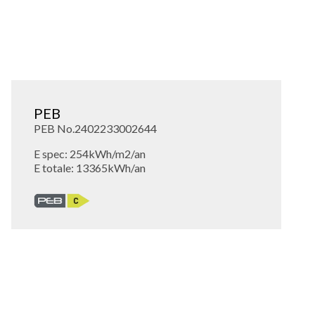
PEB
PEB No.2402233002644
E spec: 254kWh/m2/an
E totale: 13365kWh/an