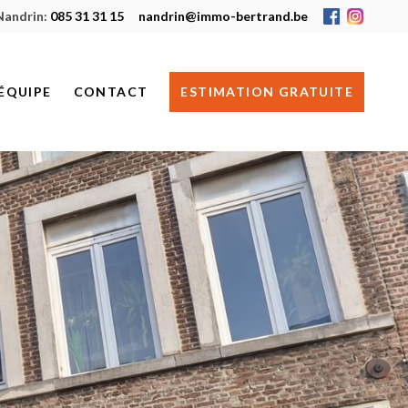
Nandrin:
085 31 31 15
nandrin@immo-bertrand.be
ÉQUIPE
CONTACT
ESTIMATION GRATUITE
HUY
NANDRIN
JE RECHERCHE UN BIEN