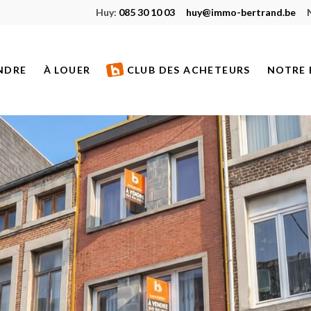
Huy:
085 30 10 03
huy@immo-bertrand.be
NDRE
À LOUER
CLUB DES ACHETEURS
NOTRE 
S À VENDRE
BIENS À LOUER
ETS NEUFS
BIENS LOUÉS
S VENDUS
S DE PRESTIGE