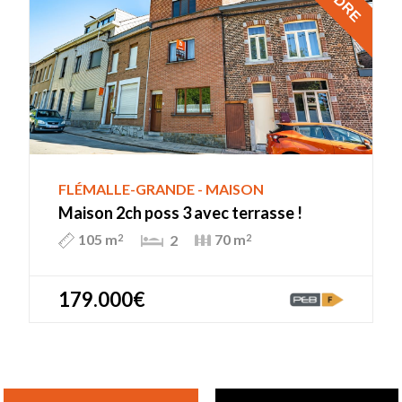
FLÉMALLE-GRANDE - MAISON
Maison 2ch poss 3 avec terrasse !
105 m
70 m
2
2
2
179.000€