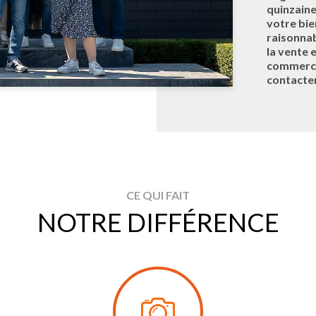
quinzaine
votre bie
raisonnab
la vente 
commerces
contacter
CE QUI FAIT
NOTRE DIFFÉRENCE