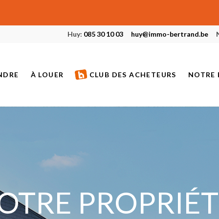
Huy:
085 30 10 03
huy@immo-bertrand.be
NDRE
À LOUER
CLUB DES ACHETEURS
NOTRE 
S À VENDRE
BIENS À LOUER
ETS NEUFS
BIENS LOUÉS
S VENDUS
S DE PRESTIGE
OTRE PROPRIÉT