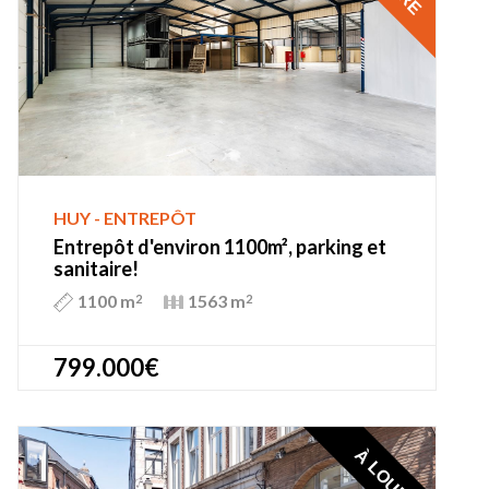
HUY - ENTREPÔT
Entrepôt d'environ 1100m², parking et
sanitaire!
1100 m
1563 m
2
2
799.000€
À LOUER