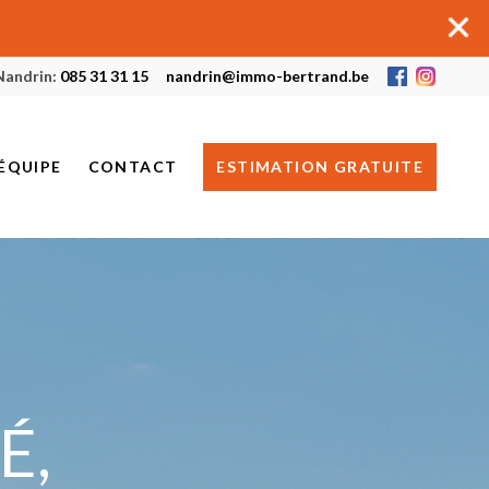
Nandrin:
085 31 31 15
nandrin@immo-bertrand.be
ÉQUIPE
CONTACT
ESTIMATION GRATUITE
HUY
NANDRIN
JE RECHERCHE UN BIEN
É,