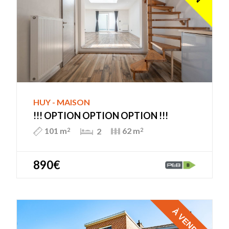
HUY - MAISON
!!! OPTION OPTION OPTION !!!
101 m
62 m
2
2
2
890€
À VENDRE